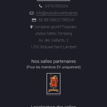
: 0476/992564
:
info@evolutionverticale.be
: BE 88 068227990241
Complexe sportif Poseidon
station Métro Tomberg
Av. des Vaillants, 2
1200 Woluwé Saint Lambert
Nos salles partenaires
(Pour les membres EV uniquement)